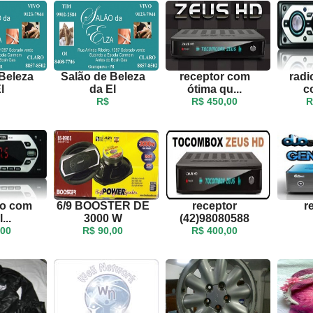
Beleza
Salão de Beleza
receptor com
radi
l
da El
ótima qu...
c
R$
R$ 450,00
R
io com
6/9 BOOSTER DE
receptor
r
...
3000 W
(42)98080588
,00
R$ 90,00
R$ 400,00