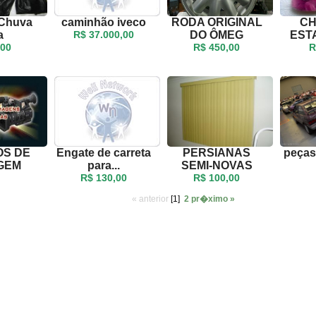
 Chuva
caminhão iveco
RODA ORIGINAL
CH
a
R$ 37.000,00
DO ÔMEG
EST
,00
R$ 450,00
R
OS DE
Engate de carreta
PERSIANAS
peças
GEM
para...
SEMI-NOVAS
R$ 130,00
R$ 100,00
« anterior
[1]
2
pr�ximo »