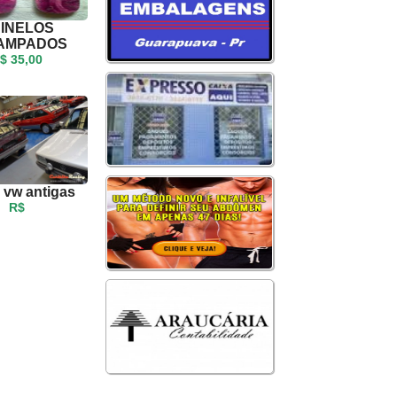
INELOS
AMPADOS
$ 35,00
 vw antigas
R$