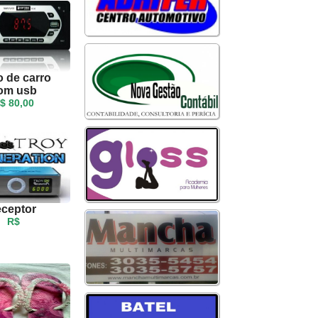
o de carro
om usb
$ 80,00
eceptor
R$