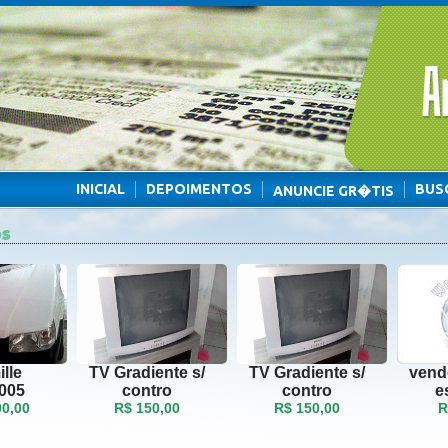
INICIAL
DEPOIMENTOS
BUS
ANUNCIE GR�TIS
OS
lle
TV Gradiente s/
TV Gradiente s/
vend
005
contro
contro
e
00,00
R$ 150,00
R$ 150,00
R