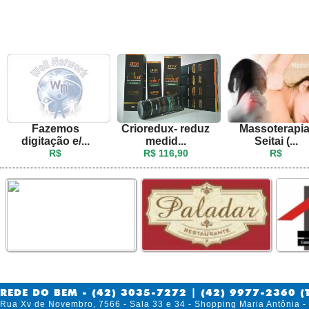
Fazemos
Crioredux- reduz
Massoterapia
digitação e/...
medid...
Seitai (...
R$
R$ 116,90
R$
REDE DO BEM - (42) 3035-7272 | (42) 9977-2360 (
Rua Xv de Novembro, 7566 - Sala 33 e 34 - Shopping Maria Antônia 