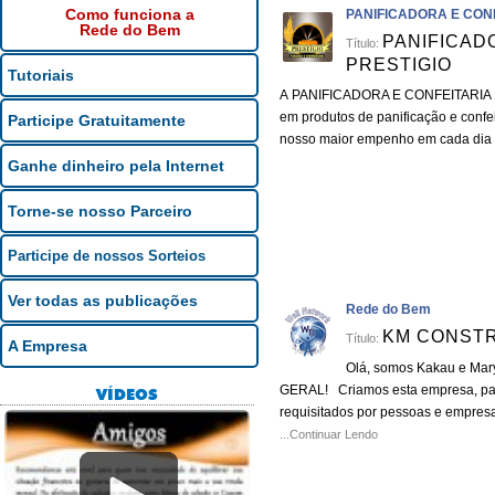
Como funciona a
PANIFICADORA E CONF
Rede do Bem
PANIFICADO
Título:
PRESTIGIO
Tutoriais
A PANIFICADORA E CONFEITARIA PR
em produtos de panificação e conf
Participe Gratuitamente
nosso maior empenho em cada dia
Ganhe dinheiro pela Internet
Torne-se nosso Parceiro
Participe de nossos Sorteios
Ver todas as publicações
Rede do Bem
KM CONSTR
Título:
A Empresa
Olá, somos Kakau e Ma
GERAL! Criamos esta empresa, para 
VÍDEOS
requisitados por pessoas e empres
...Continuar Lendo