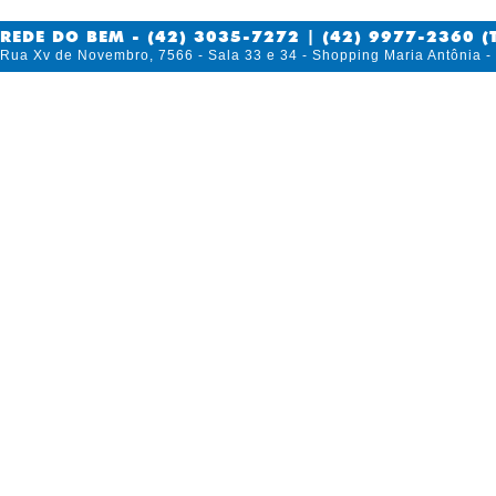
REDE DO BEM - (42) 3035-7272 | (42) 9977-2360 (
Rua Xv de Novembro, 7566 - Sala 33 e 34 - Shopping Maria Antônia 