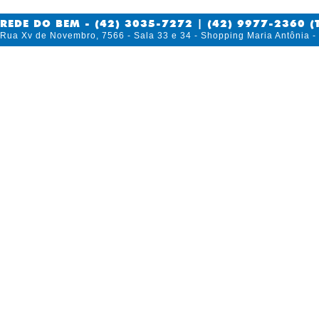
REDE DO BEM - (42) 3035-7272 | (42) 9977-2360 (
Rua Xv de Novembro, 7566 - Sala 33 e 34 - Shopping Maria Antônia 