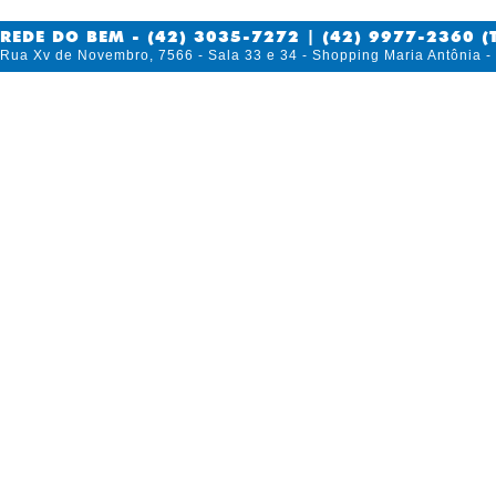
REDE DO BEM - (42) 3035-7272 | (42) 9977-2360 (
Rua Xv de Novembro, 7566 - Sala 33 e 34 - Shopping Maria Antônia 