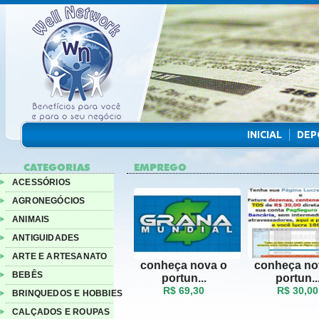
INICIAL
DEP
CATEGORIAS
EMPREGO
ACESSÓRIOS
AGRONEGÓCIOS
ANIMAIS
ANTIGUIDADES
ARTE E ARTESANATO
conheça nova o
conheça no
BEBÊS
portun...
portun..
R$ 69,30
R$ 30,00
BRINQUEDOS E HOBBIES
CALÇADOS E ROUPAS