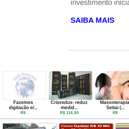
investimento inicia
SAIBA MAIS
Fazemos
Crioredux- reduz
Massoterapia
digitação e/...
medid...
Seitai (...
R$
R$ 116,90
R$