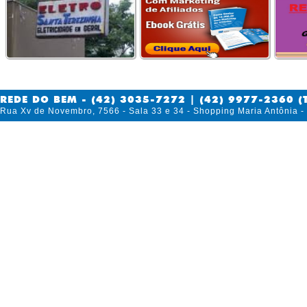
REDE DO BEM - (42) 3035-7272 | (42) 9977-2360 (
Rua Xv de Novembro, 7566 - Sala 33 e 34 - Shopping Maria Antônia 