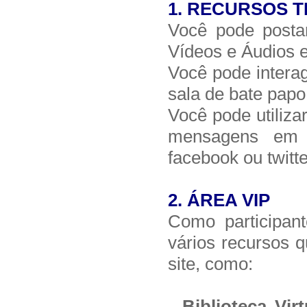
1.
RECURSOS T
Você pode post
Vídeos e Áudios e
Você pode interag
sala de bate papo
Você pode utiliza
mensagens em á
facebook ou twitte
2.
ÁREA VIP
Como participan
vários recursos q
site, como:
-
Biblioteca Virt