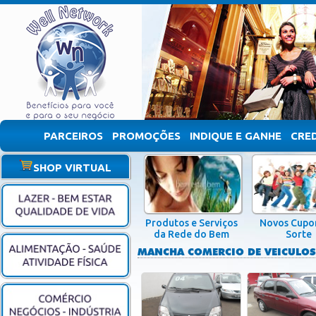
PARCEIROS
PROMOÇÕES
INDIQUE E GANHE
CRE
SHOP VIRTUAL
Produtos e Serviços
Novos Cupo
da Rede do Bem
Sorte
MANCHA COMERCIO DE VEICULOS