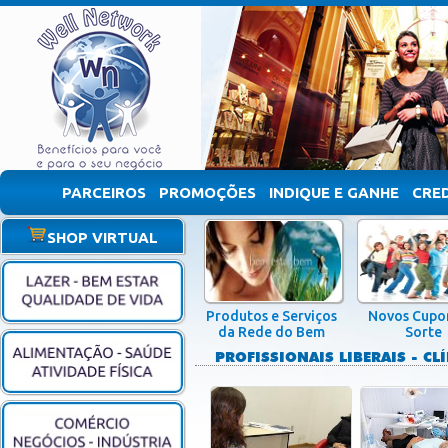
PARCEIROS
PROMOÇÕES
INDIQUE E GANHE
CRE
SHOP VIRTUAL
Produtos e Serviços
Novos Cupo
da Rede do Bem
Sorte
PROFISSIONAIS LIBERAIS - CLÍ